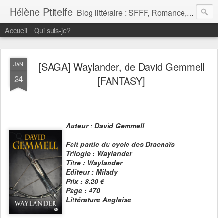
Hélène Ptitelfe
Blog littéraire : SFFF, Romance, rendez vous hebdomadaire et chaîne booktube
Accueil
Qui suis-je?
[SAGA] Waylander, de David Gemmell
JAN
24
[FANTASY]
Auteur : David Gemmell
Fait partie du cycle des Draenaïs
Trilogie : Waylander
Titre : Waylander
Editeur : Milady
Prix : 8.20 €
Page : 470
Littérature Anglaise